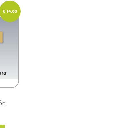
€ 14,00
A
RO