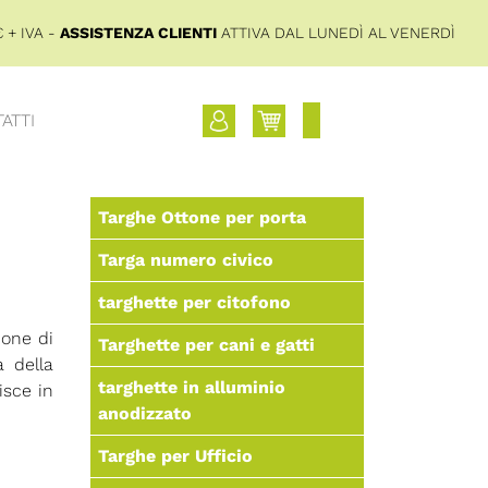
 + IVA -
ASSISTENZA CLIENTI
ATTIVA DAL LUNEDÌ AL VENERDÌ
ATTI
Targhe Ottone per porta
Targa numero civico
targhette per citofono
ione di
Targhette per cani e gatti
a della
targhette in alluminio
isce in
anodizzato
Targhe per Ufficio