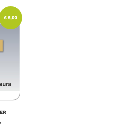
€ 5,00
ER
O