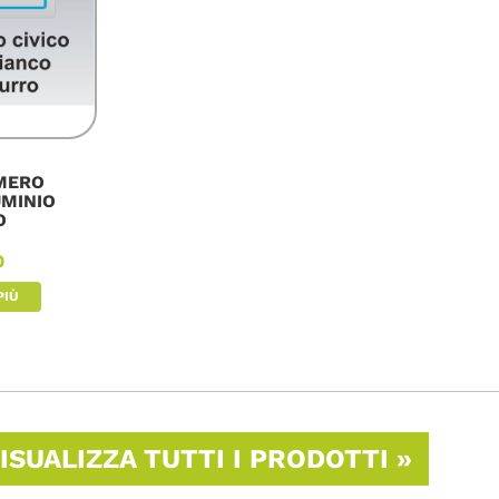
MERO
UMINIO
O
0
PIÙ
SUALIZZA TUTTI I PRODOTTI »