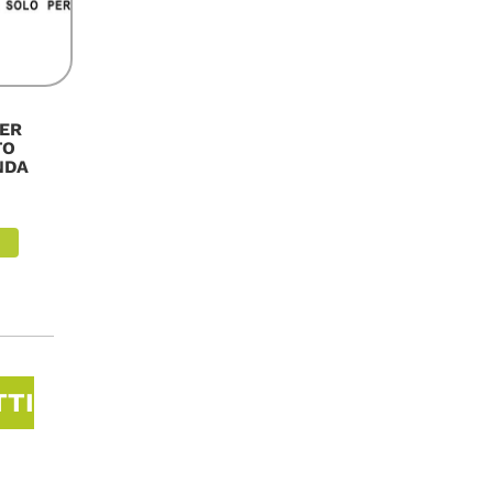
ER
TO
NDA
TTI