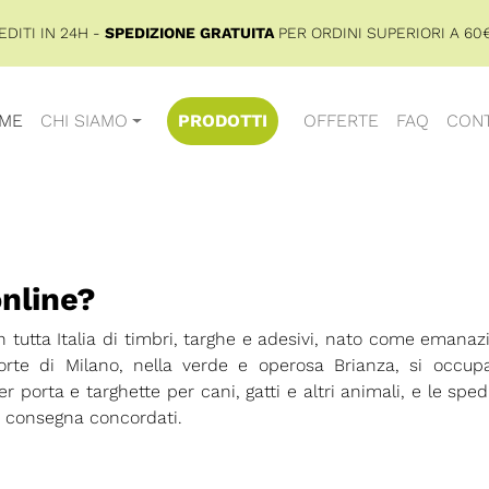
DITI IN 24H -
SPEDIZIONE GRATUITA
PER ORDINI SUPERIORI A 60€
ME
CHI SIAMO
PRODOTTI
OFFERTE
FAQ
CONT
online?
n tutta Italia di timbri, targhe e adesivi, nato come emanaz
porte di Milano, nella verde e operosa Brianza, si occup
r porta e targhette per cani, gatti e altri animali, e le sped
di consegna concordati.