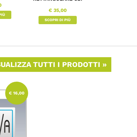
0
€ 35,00
PIÙ
SCOPRI DI PIÙ
ALIZZA TUTTI I PRODOTTI »
€ 16,00