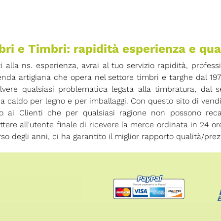
ri e Timbri: rapidità esperienza e qua
ti alla ns. esperienza, avrai al tuo servizio rapidità, profess
enda artigiana che opera nel settore timbri e targhe dal 19
olvere qualsiasi problematica legata alla timbratura, dal
 a caldo per legno e per imballaggi. Con questo sito di vend
io ai Clienti che per qualsiasi ragione non possono rec
tere all'utente finale di ricevere la merce ordinata in 24 
rso degli anni, ci ha garantito il miglior rapporto qualità/prez