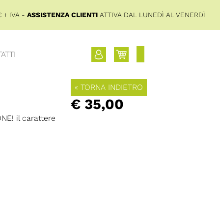
 + IVA -
ASSISTENZA CLIENTI
ATTIVA DAL LUNEDÌ AL VENERDÌ
ATTI
« TORNA INDIETRO
€ 35,00
NE! il carattere