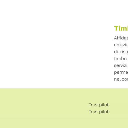
Timb
Affida
un'azi
di ris
timbri
serviz
permet
nel co
Trustpilot
Trustpilot