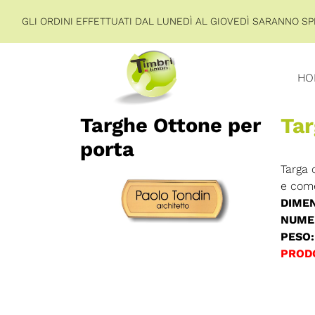
GLI ORDINI EFFETTUATI DAL LUNEDÌ AL GIOVEDÌ SARANNO SPE
HO
Targhe Ottone per
Tar
porta
Targa 
e come
DIMEN
NUMER
PESO:
PROD