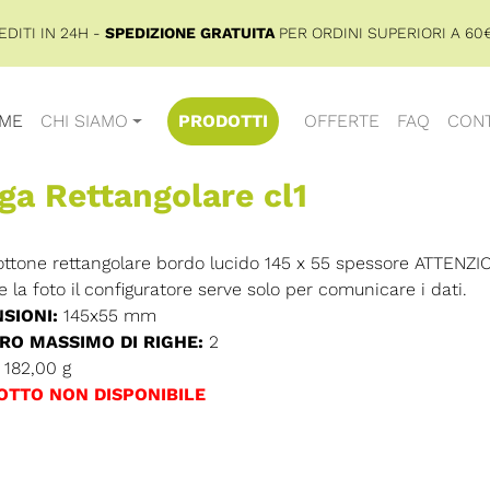
DITI IN 24H -
SPEDIZIONE GRATUITA
PER ORDINI SUPERIORI A 60€
ME
CHI SIAMO
PRODOTTI
OFFERTE
FAQ
CONT
ga Rettangolare cl1
ottone rettangolare bordo lucido 145 x 55 spessore ATTENZIO
 la foto il configuratore serve solo per comunicare i dati.
SIONI:
145x55 mm
O MASSIMO DI RIGHE:
2
182,00 g
OTTO NON DISPONIBILE