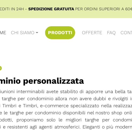
DITI IN 24H -
SPEDIZIONE GRATUITA
PER ORDINI SUPERIORI A 60€
ME
CHI SIAMO
PRODOTTI
OFFERTE
FAQ
CONT
o
minio personalizzata
iunioni interminabili avete stabilito di apporre una bella ta
 targhe per condominio allora non avere dubbi e rivolgiti i
 Timbri e Timbri, e-commerce specializzato nella realizza
te le targhe per condominio disponibili nel nostro shop onl
rodotti, proponiamo solo le migliori targhe per condomi
e resistenti agli agenti atmosferici. Eleganti o più moder