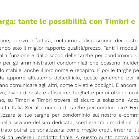
rga: tante le possibilità con Timbri e
one, prezzo e fattura, mettiamo a disposizione dei nostri 
endo solo il miglior rapporto qualità/prezzo. Tanti i modelli 
alla funzione e dallo scopo delle targhe per condominio. C
per gli amministratori condominiali che possono incider
a lo stabile, anche il loro nome e recapito. E poi le targhe pe
apporre all’esterno dell’edificio; quelle generiche per i
o comunicare agli altri, come divieti e obblighi. E ancora:
, divieti di sosta e affissione, targhette per citofoni e così 
 su Timbri e Timbri troverai di sicuro la soluzione. Acqu
tta Italia Sei alla ricerca di targhe per condominio? Fer
nalizzare le tue targhe per condominio sul nostro e-com
lla sezione del sito dedicata, scegliere tra i modelli e i c
trato potrai personalizzarla come meglio credi, inserire il 
così da vedere il prodotto finale. A questo punto potrai pr