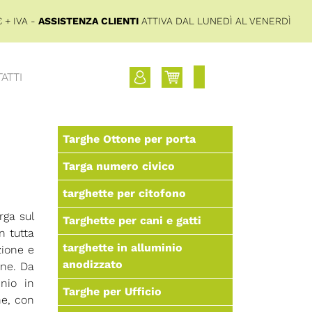
 + IVA -
ASSISTENZA CLIENTI
ATTIVA DAL LUNEDÌ AL VENERDÌ
ATTI
Targhe Ottone per porta
Targa numero civico
targhette per citofono
rga sul
Targhette per cani e gatti
n tutta
targhette in alluminio
zione e
anodizzato
ine. Da
nio in
Targhe per Ufficio
ne, con