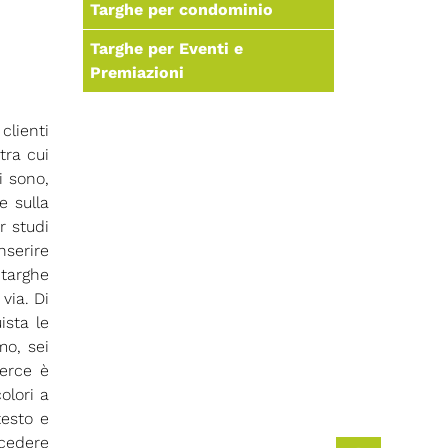
Targhe per condominio
Targhe per Eventi e
Premiazioni
clienti
tra cui
i sono,
e sulla
r studi
nserire
 targhe
via. Di
ista le
mo, sei
merce è
olori a
testo e
ocedere