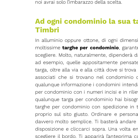
noi avrai solo l’imbarazzo della scelta.
Ad ogni condominio la sua ta
Timbri
In alluminio oppure ottone, di ogni dimensi
moltissime
targhe per condominio
, garant
scegliere. Molto, naturalmente, dipenderà d
ad esempio, quelle appositamente pensate 
targa, oltre alla via e alla città dove si trov
associati che si trovano nel condominio da 
qualunque informazione i condomini intendan
per condominio con i numeri incisi e in rilievo
qualunque targa per condominio hai bisogno,
targhe per condominio con spedizione in tu
proprio sul sito giusto. Ordinare e perso
davvero molto semplice. Ti basterà andare ne
disposizione e cliccarci sopra. Una volta en
scegliere il bordo. Ti apparirà l’anteprima 