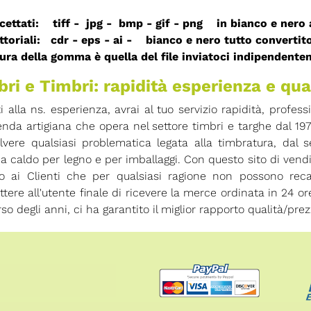
ccettati: tiff - jpg - bmp - gif - png in bianco e nero
ettoriali: cdr - eps - ai - bianco e nero
tutto convertit
ura della gomma è quella del file inviatoci indipendente
ri e Timbri: rapidità esperienza e qua
ti alla ns. esperienza, avrai al tuo servizio rapidità, profess
enda artigiana che opera nel settore timbri e targhe dal 19
olvere qualsiasi problematica legata alla timbratura, dal
 a caldo per legno e per imballaggi. Con questo sito di vend
io ai Clienti che per qualsiasi ragione non possono rec
tere all'utente finale di ricevere la merce ordinata in 24 
rso degli anni, ci ha garantito il miglior rapporto qualità/prez