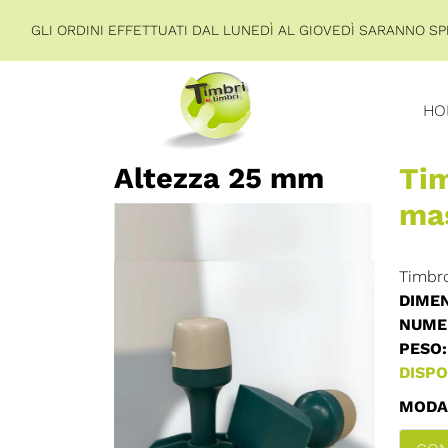
GLI ORDINI EFFETTUATI DAL LUNEDÌ AL GIOVEDÌ SARANNO SPE
HO
Altezza 25 mm
Ti
ma
Timbro
DIMEN
NUMER
PESO:
DISPON
MODAL