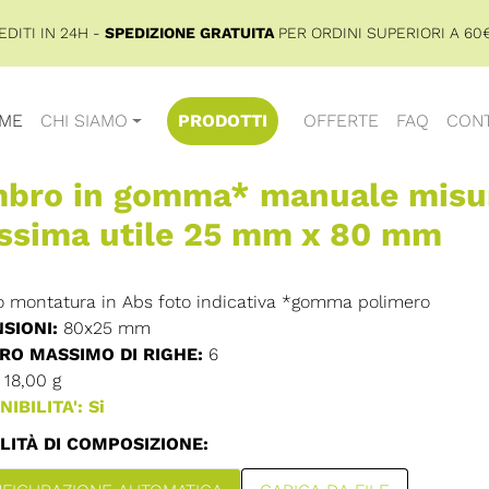
DITI IN 24H -
SPEDIZIONE GRATUITA
PER ORDINI SUPERIORI A 60€
ME
CHI SIAMO
PRODOTTI
OFFERTE
FAQ
CONT
mbro in gomma* manuale misu
ssima utile 25 mm x 80 mm
 montatura in Abs foto indicativa *gomma polimero
SIONI:
80x25 mm
O MASSIMO DI RIGHE:
6
18,00 g
IBILITA': Si
ITÀ DI COMPOSIZIONE: