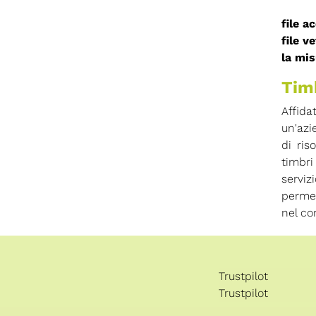
file a
file v
la mis
Timb
Affida
un'azi
di ris
timbri
serviz
permet
nel co
Trustpilot
Trustpilot