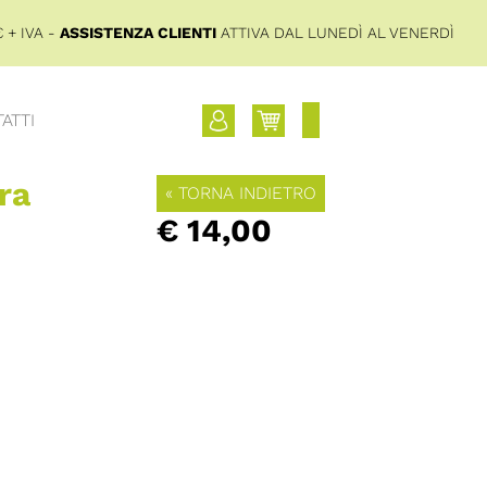
 + IVA -
ASSISTENZA CLIENTI
ATTIVA DAL LUNEDÌ AL VENERDÌ
ATTI
ra
« TORNA INDIETRO
€ 14,00