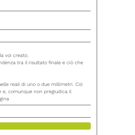
da voi creato.
denza tra il risultato finale e ciò che
elle reali di uno o due millimetri. Ciò
e e, comunque non pregiudica il
gina