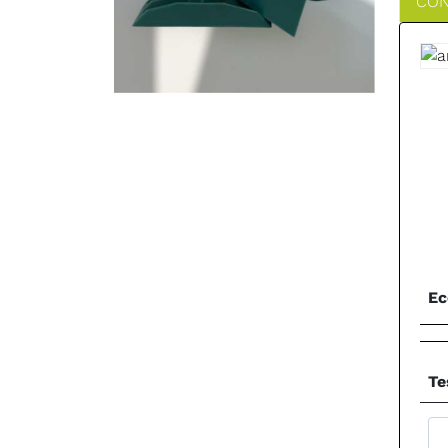
CON
Ec
Te