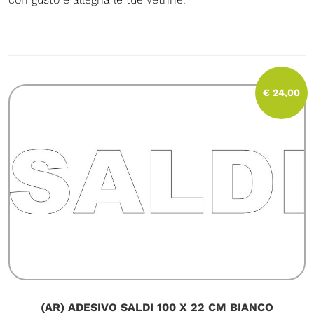
€ 24,00
(AR) ADESIVO SALDI 100 X 22 CM BIANCO