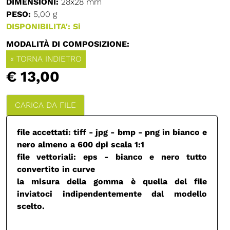
DIMENSIONI:
28x28 mm
PESO:
5,00 g
DISPONIBILITA': Si
MODALITÀ DI COMPOSIZIONE:
« TORNA INDIETRO
€ 13,00
CARICA DA FILE
file accettati: tiff - jpg - bmp - png in bianco e
nero almeno a 600 dpi scala 1:1
file vettoriali: eps - bianco e nero tutto
convertito in curve
la misura della gomma è quella del file
inviatoci indipendentemente dal modello
scelto.