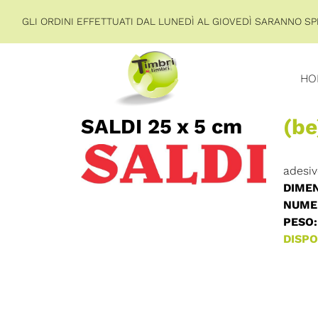
GLI ORDINI EFFETTUATI DAL LUNEDÌ AL GIOVEDÌ SARANNO SPE
HO
SALDI 25 x 5 cm
(be
adesiv
DIMEN
NUMER
PESO:
DISPON