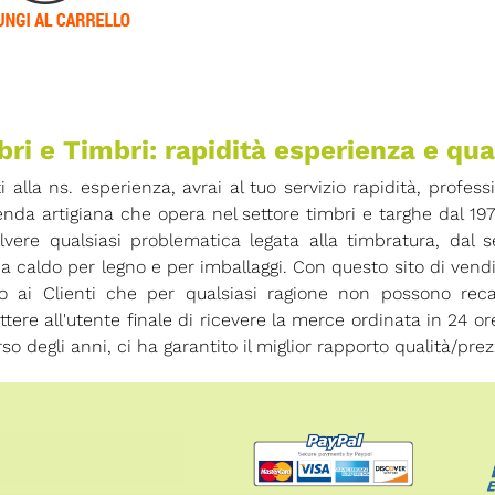
ri e Timbri: rapidità esperienza e qua
ti alla ns. esperienza, avrai al tuo servizio rapidità, profess
enda artigiana che opera nel settore timbri e targhe dal 19
olvere qualsiasi problematica legata alla timbratura, dal
 a caldo per legno e per imballaggi. Con questo sito di vend
io ai Clienti che per qualsiasi ragione non possono rec
tere all'utente finale di ricevere la merce ordinata in 24 
rso degli anni, ci ha garantito il miglior rapporto qualità/prez