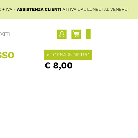
 + IVA -
ASSISTENZA CLIENTI
ATTIVA DAL LUNEDÌ AL VENERDÌ
ATTI
SSO
« TORNA INDIETRO
€ 8,00