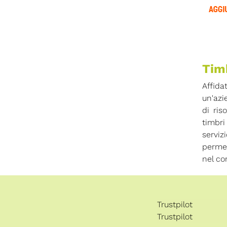
Timb
Affida
un'azi
di ris
timbri
serviz
permet
nel co
Trustpilot
Trustpilot