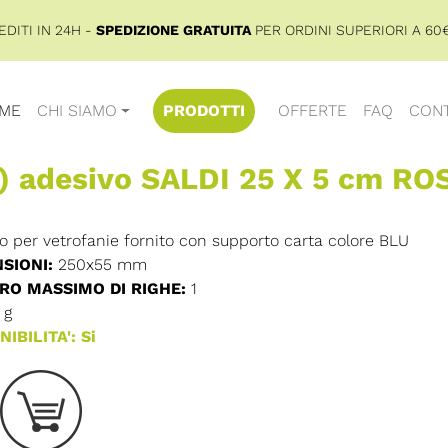
DITI IN 24H -
SPEDIZIONE GRATUITA
PER ORDINI SUPERIORI A 60€
ME
CHI SIAMO
PRODOTTI
OFFERTE
FAQ
CONT
) adesivo SALDI 25 X 5 cm RO
o per vetrofanie fornito con supporto carta colore BLU
SIONI:
250x55 mm
O MASSIMO DI RIGHE:
1
g
IBILITA': Si