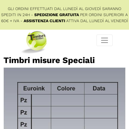
GLI ORDINI EFFETTUATI DAL LUNEDÌ AL GIOVEDÌ SARANNO
SPEDITI IN 24H -
SPEDIZIONE GRATUITA
PER ORDINI SUPERIORI A
60€ + IVA -
ASSISTENZA CLIENTI
ATTIVA DAL LUNEDÌ AL VENERDÌ
Timbri misure Speciali