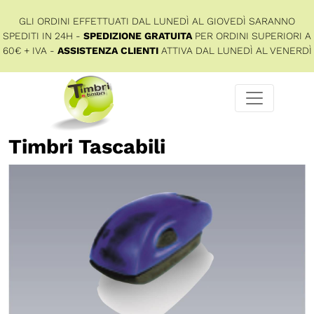
GLI ORDINI EFFETTUATI DAL LUNEDÌ AL GIOVEDÌ SARANNO
SPEDITI IN 24H -
SPEDIZIONE GRATUITA
PER ORDINI SUPERIORI A
60€ + IVA -
ASSISTENZA CLIENTI
ATTIVA DAL LUNEDÌ AL VENERDÌ
Timbri Tascabili