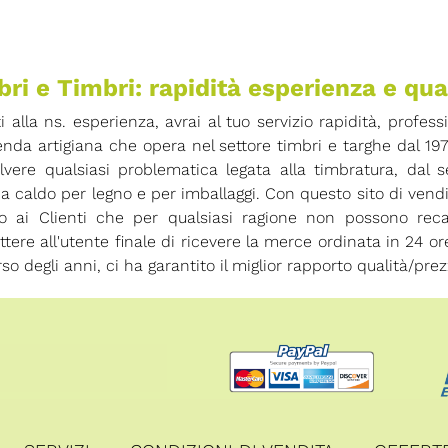
ri e Timbri: rapidità esperienza e qua
ti alla ns. esperienza, avrai al tuo servizio rapidità, profess
enda artigiana che opera nel settore timbri e targhe dal 19
olvere qualsiasi problematica legata alla timbratura, dal
 a caldo per legno e per imballaggi. Con questo sito di vend
io ai Clienti che per qualsiasi ragione non possono rec
tere all'utente finale di ricevere la merce ordinata in 24 
rso degli anni, ci ha garantito il miglior rapporto qualità/prez