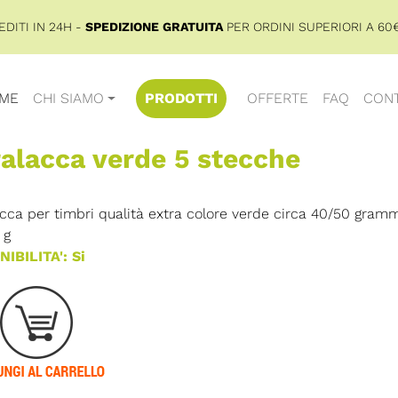
DITI IN 24H -
SPEDIZIONE GRATUITA
PER ORDINI SUPERIORI A 60€
ME
CHI SIAMO
PRODOTTI
OFFERTE
FAQ
CONT
alacca verde 5 stecche
cca per timbri qualità extra colore verde circa 40/50 gram
g
IBILITA': Si