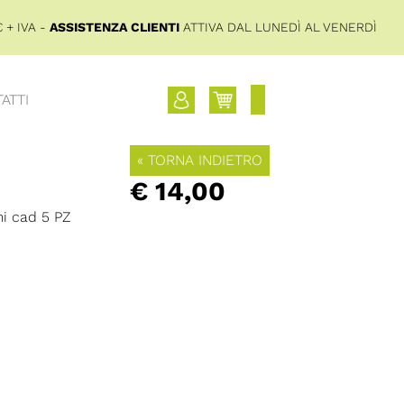
 + IVA -
ASSISTENZA CLIENTI
ATTIVA DAL LUNEDÌ AL VENERDÌ
ATTI
« TORNA INDIETRO
€ 14,00
mi cad 5 PZ