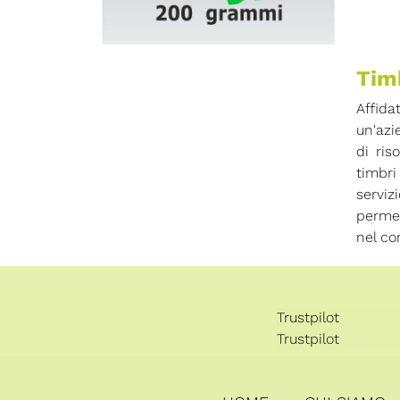
Timb
Affida
un'azi
di ris
timbri
serviz
permet
nel co
Trustpilot
Trustpilot