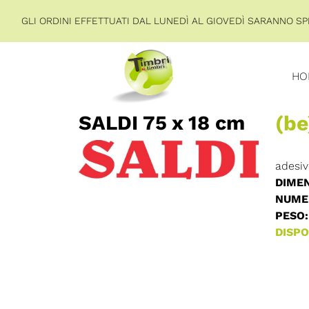
GLI ORDINI EFFETTUATI DAL LUNEDÌ AL GIOVEDÌ SARANNO SPE
HO
SALDI 75 x 18 cm
(be
adesiv
DIMEN
NUMER
PESO:
DISPON