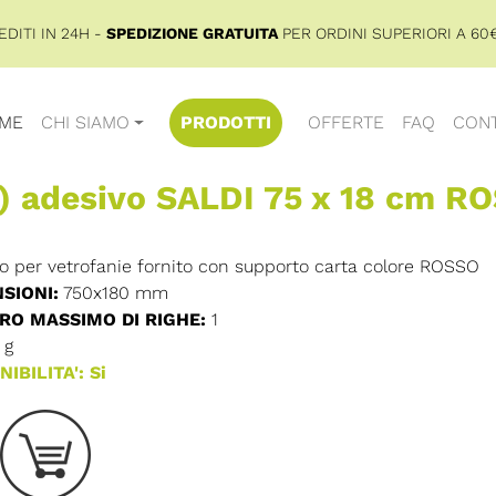
DITI IN 24H -
SPEDIZIONE GRATUITA
PER ORDINI SUPERIORI A 60€
ME
CHI SIAMO
PRODOTTI
OFFERTE
FAQ
CONT
) adesivo SALDI 75 x 18 cm R
o per vetrofanie fornito con supporto carta colore ROSSO
SIONI:
750x180 mm
O MASSIMO DI RIGHE:
1
g
IBILITA': Si