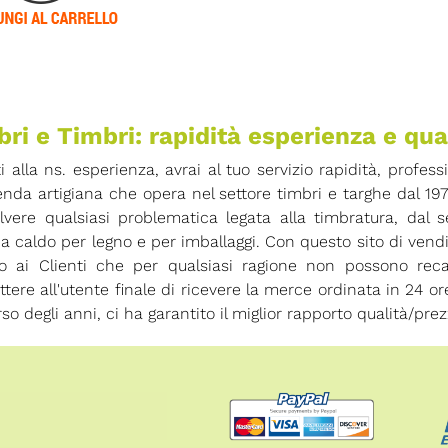
ri e Timbri: rapidità esperienza e qua
ti alla ns. esperienza, avrai al tuo servizio rapidità, profess
enda artigiana che opera nel settore timbri e targhe dal 19
olvere qualsiasi problematica legata alla timbratura, dal
 a caldo per legno e per imballaggi. Con questo sito di vend
io ai Clienti che per qualsiasi ragione non possono rec
tere all'utente finale di ricevere la merce ordinata in 24 
rso degli anni, ci ha garantito il miglior rapporto qualità/prez