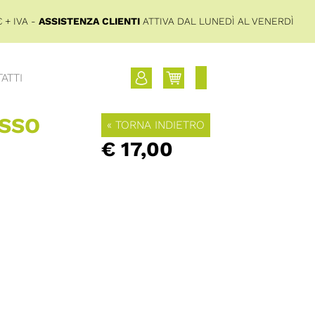
 + IVA -
ASSISTENZA CLIENTI
ATTIVA DAL LUNEDÌ AL VENERDÌ
ATTI
OSSO
« TORNA INDIETRO
€ 17,00