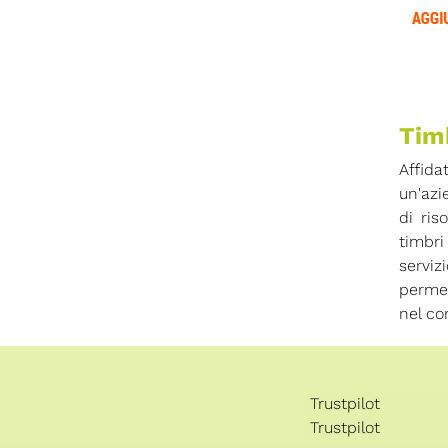
Timb
Affida
un'azi
di ris
timbri
serviz
permet
nel co
Trustpilot
Trustpilot