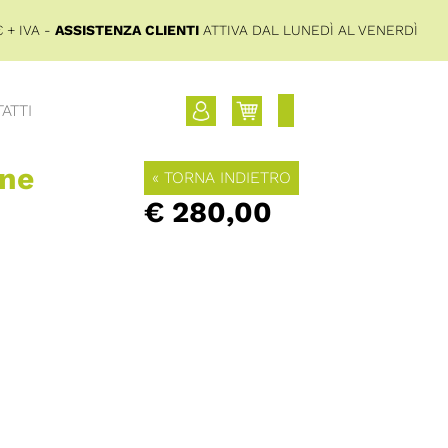
 + IVA -
ASSISTENZA CLIENTI
ATTIVA DAL LUNEDÌ AL VENERDÌ
ATTI
one
« TORNA INDIETRO
€ 280,00