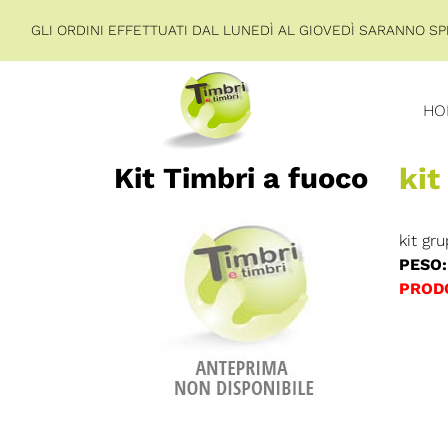
GLI ORDINI EFFETTUATI DAL LUNEDÌ AL GIOVEDÌ SARANNO SPE
HO
Kit Timbri a fuoco
ki
kit gr
PESO:
PROD