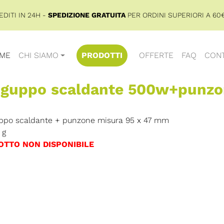
DITI IN 24H -
SPEDIZIONE GRATUITA
PER ORDINI SUPERIORI A 60€
ME
CHI SIAMO
PRODOTTI
OFFERTE
FAQ
CONT
t guppo scaldante 500w+punz
uppo scaldante + punzone misura 95 x 47 mm
g
OTTO NON DISPONIBILE