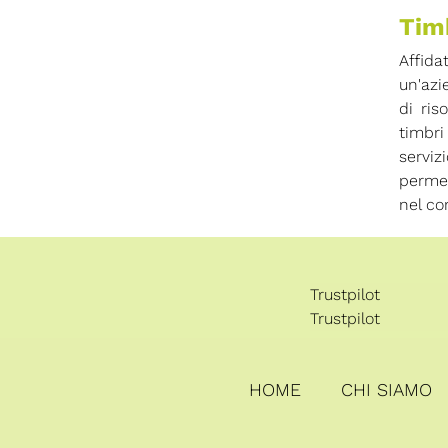
Timb
Affida
un'azi
di ris
timbri
serviz
permet
nel co
Trustpilot
Trustpilot
HOME
CHI SIAMO