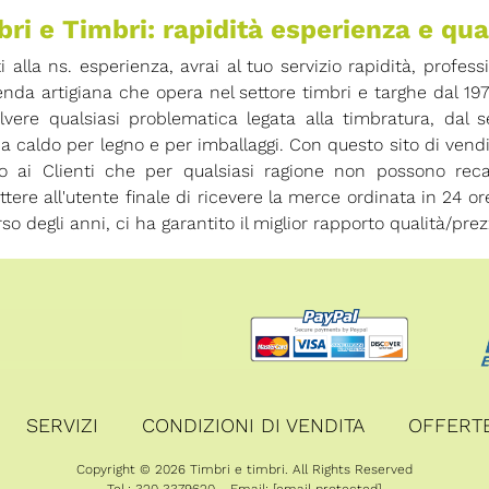
ri e Timbri: rapidità esperienza e qua
ti alla ns. esperienza, avrai al tuo servizio rapidità, profess
enda artigiana che opera nel settore timbri e targhe dal 19
olvere qualsiasi problematica legata alla timbratura, dal
 a caldo per legno e per imballaggi. Con questo sito di vend
io ai Clienti che per qualsiasi ragione non possono rec
tere all'utente finale di ricevere la merce ordinata in 24 
rso degli anni, ci ha garantito il miglior rapporto qualità/prez
SERVIZI
CONDIZIONI DI VENDITA
OFFERT
Copyright © 2026 Timbri e timbri. All Rights Reserved
Tel.: 320 3379620 - Email:
[email protected]