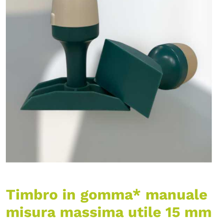
Timbro in gomma* manuale
misura massima utile 15 mm