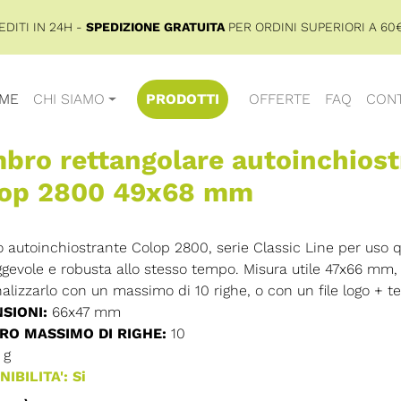
DITI IN 24H -
SPEDIZIONE GRATUITA
PER ORDINI SUPERIORI A 60€
ME
CHI SIAMO
PRODOTTI
OFFERTE
FAQ
CONT
bro rettangolare autoinchiost
lop 2800 49x68 mm
 autoinchiostrante Colop 2800, serie Classic Line per uso q
evole e robusta allo stesso tempo. Misura utile 47x66 mm, 
alizzarlo con un massimo di 10 righe, o con un file logo + te
SIONI:
66x47 mm
O MASSIMO DI RIGHE:
10
g
IBILITA': Si