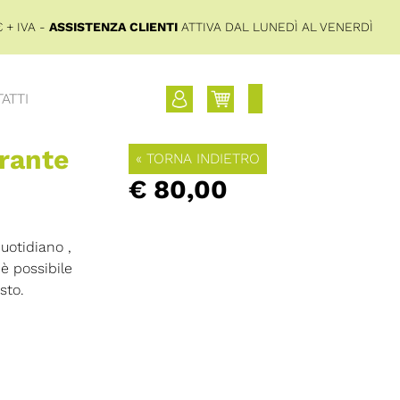
 + IVA -
ASSISTENZA CLIENTI
ATTIVA DAL LUNEDÌ AL VENERDÌ
ATTI
rante
« TORNA INDIETRO
€ 80,00
uotidiano ,
è possibile
sto.