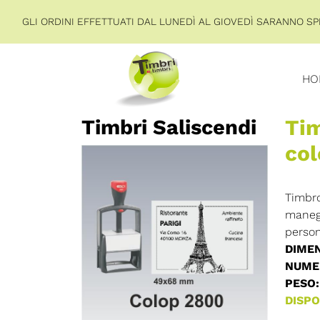
GLI ORDINI EFFETTUATI DAL LUNEDÌ AL GIOVEDÌ SARANNO SPE
HO
Timbri Saliscendi
Tim
co
Timbro
manegg
person
DIMEN
NUMER
PESO:
DISPON