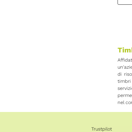
Timb
Affida
un'azi
di ris
timbri
serviz
permet
nel co
Trustpilot