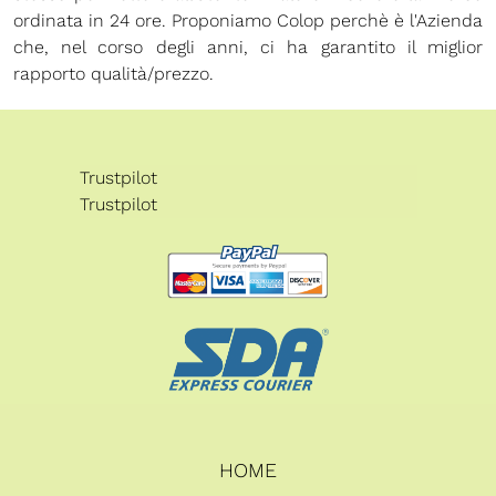
ordinata in 24 ore. Proponiamo Colop perchè è l'Azienda
che, nel corso degli anni, ci ha garantito il miglior
rapporto qualità/prezzo.
Trustpilot
Trustpilot
HOME